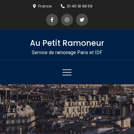
Skip
France
01 45 18 98 59
to
content
Au Petit Ramoneur
Service de ramonage Paris et IDF