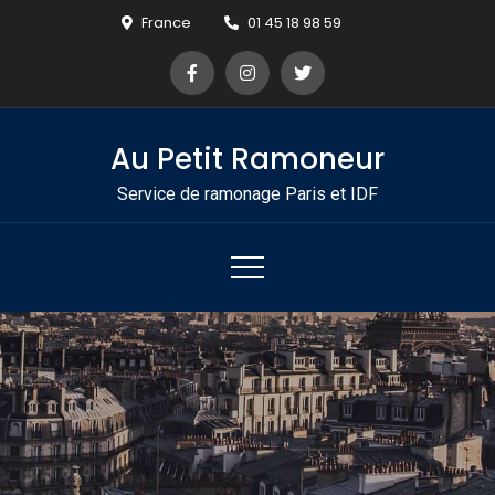
Skip
France
01 45 18 98 59
to
content
Au Petit Ramoneur
Service de ramonage Paris et IDF