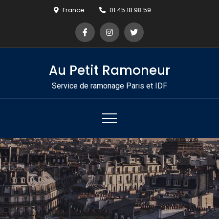
Skip
France
01 45 18 98 59
to
content
Au Petit Ramoneur
Service de ramonage Paris et IDF