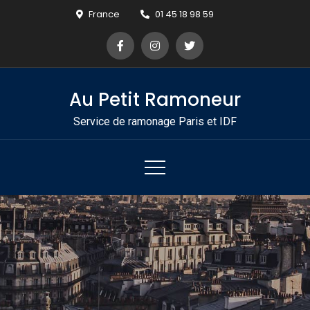
Skip
France
01 45 18 98 59
to
content
Au Petit Ramoneur
Service de ramonage Paris et IDF