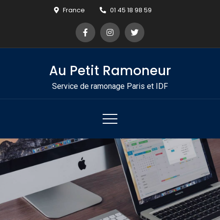
Skip
France
01 45 18 98 59
to
content
Au Petit Ramoneur
Service de ramonage Paris et IDF