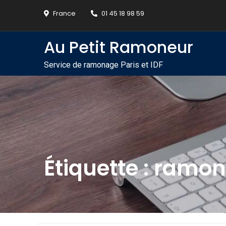
Skip
France
01 45 18 98 59
to
content
Au Petit Ramoneur
Service de ramonage Paris et IDF
Étiquette :
ramon