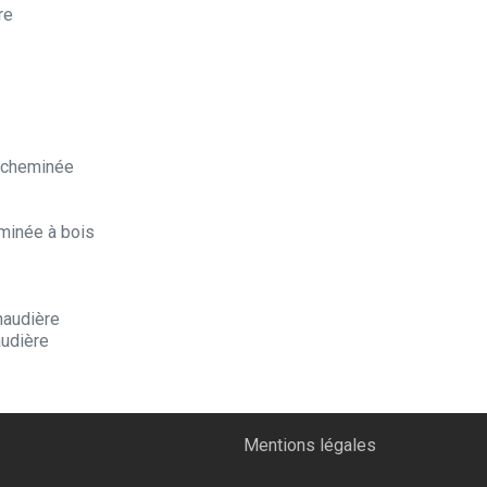
re
e cheminée
minée à bois
haudière
audière
Mentions légales