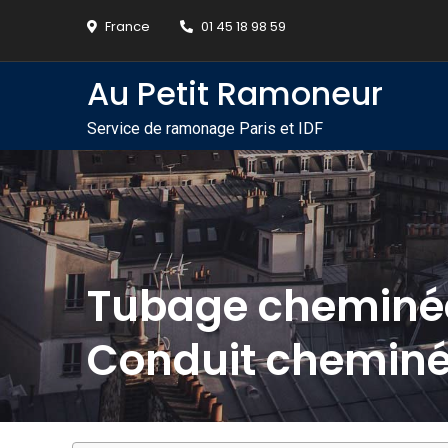
Skip
France
01 45 18 98 59
to
content
Au Petit Ramoneur
Service de ramonage Paris et IDF
Tubage cheminé
Conduit cheminé