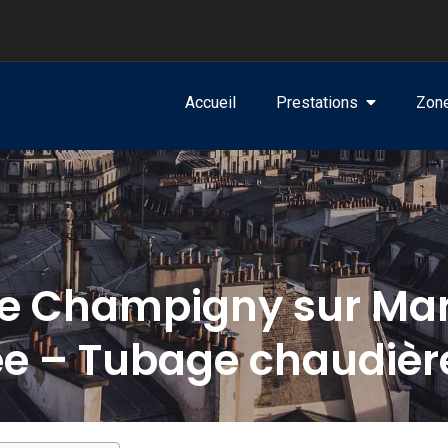
Accueil
Prestations
Zone
e Champigny sur Mar
e – Tubage chaudièr