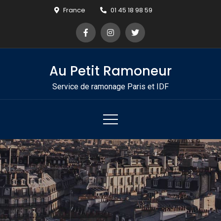
Skip
France
01 45 18 98 59
to
content
Au Petit Ramoneur
Service de ramonage Paris et IDF