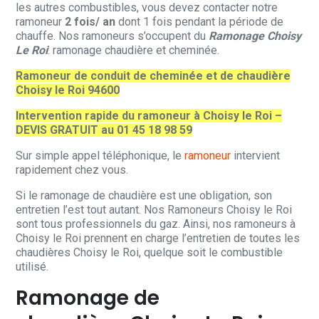
les autres combustibles, vous devez contacter notre
ramoneur
2 fois/ an
dont 1 fois pendant la période de
chauffe. Nos ramoneurs s’occupent du
Ramonage Choisy
Le Roi
: ramonage chaudière et cheminée.
Ramoneur de conduit de cheminée et de chaudière
Choisy le Roi 94600
Intervention rapide du ramoneur à Choisy le Roi –
DEVIS GRATUIT au 01 45 18 98 59
Sur simple appel téléphonique, le
ramoneur
intervient
rapidement chez vous.
Si le ramonage de chaudière est une obligation, son
entretien l’est tout autant. Nos Ramoneurs Choisy le Roi
sont tous professionnels du gaz. Ainsi, nos ramoneurs à
Choisy le Roi prennent en charge l’entretien de toutes les
chaudières Choisy le Roi, quelque soit le combustible
utilisé.
Ramonage de